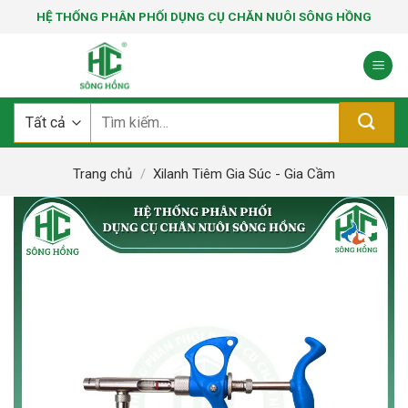
Bỏ
HỆ THỐNG PHÂN PHỐI DỤNG CỤ CHĂN NUÔI SÔNG HỒNG
qua
nội
dung
Tìm
kiếm:
Trang chủ
/
Xilanh Tiêm Gia Súc - Gia Cầm