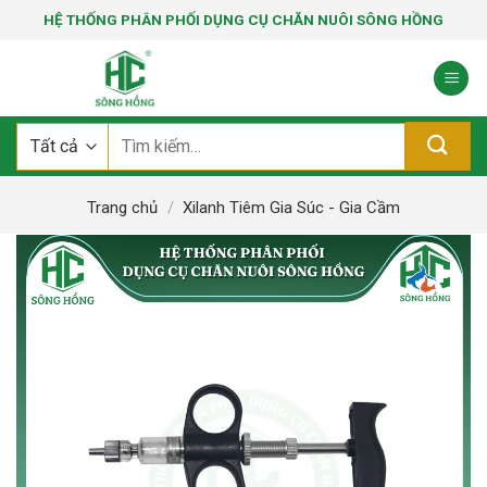
Bỏ
HỆ THỐNG PHÂN PHỐI DỤNG CỤ CHĂN NUÔI SÔNG HỒNG
qua
nội
dung
Tìm
kiếm:
Trang chủ
/
Xilanh Tiêm Gia Súc - Gia Cầm