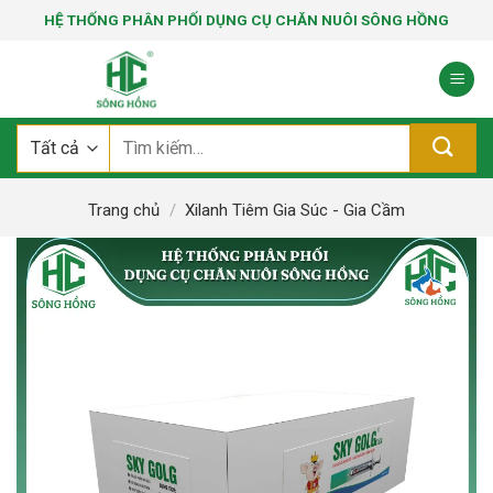
Bỏ
HỆ THỐNG PHÂN PHỐI DỤNG CỤ CHĂN NUÔI SÔNG HỒNG
qua
nội
dung
Tìm
kiếm:
Trang chủ
/
Xilanh Tiêm Gia Súc - Gia Cầm