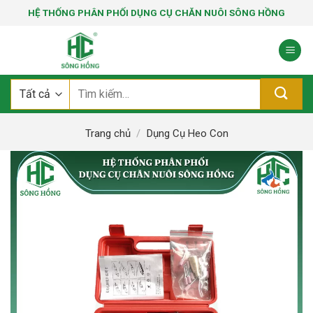
Bỏ
HỆ THỐNG PHÂN PHỐI DỤNG CỤ CHĂN NUÔI SÔNG HỒNG
qua
nội
dung
Tìm
kiếm:
Trang chủ
/
Dụng Cụ Heo Con