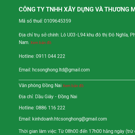
CÔNG TY TNHH XÂY DỰNG VÀ THƯƠNG M
Mã số thuế: 0109645359
Địa chỉ trụ sở chính: Lô U03-L94 khu đô thị Đô Nghĩa, 
Nam.
Xem bản đồ
Hotline: 0911 044 222
Email:
hcsonghong.ltd@gmail.com
Văn phòng Đồng Nai
Xem bản đồ
Địa chỉ: Dầu Giây - Đồng Nai
Hotline: 0886 116 222
Email: kinhdoanh.htcsonghong@gmail.com
Thời gian làm việc: Từ 08h00 đến 17h00 hằng ngày (trừ 