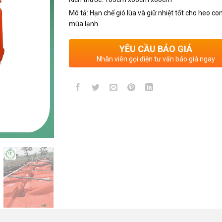
Mô tả: Hạn chế gió lùa và giữ nhiệt tốt cho heo co
mùa lạnh
YÊU CẦU BÁO GIÁ
Nhân viên gọi điện tư vấn báo giá ngay