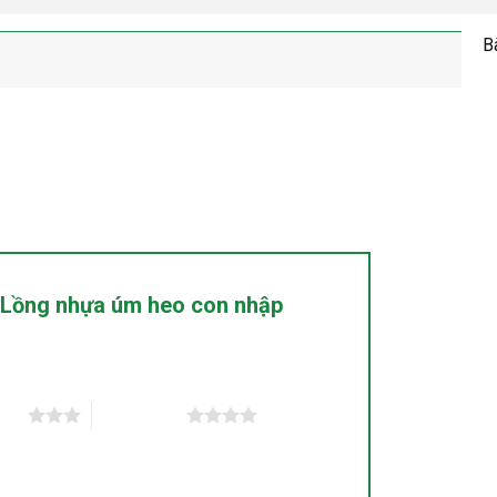
B
 “Lồng nhựa úm heo con nhập
 sao
4 trên 5 sao