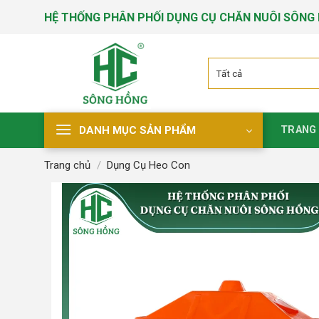
Bỏ
HỆ THỐNG PHÂN PHỐI DỤNG CỤ CHĂN NUÔI SÔNG
qua
nội
dung
DANH MỤC SẢN PHẨM
TRANG
Trang chủ
/
Dụng Cụ Heo Con