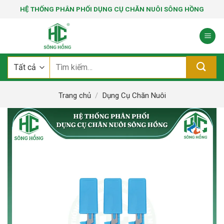
Bỏ
HỆ THỐNG PHÂN PHỐI DỤNG CỤ CHĂN NUÔI SÔNG HỒNG
qua
nội
dung
Tìm
kiếm:
Trang chủ
/
Dụng Cụ Chăn Nuôi