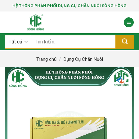
Bỏ
HỆ THỐNG PHÂN PHỐI DỤNG CỤ CHĂN NUÔI SÔNG HỒNG
qua
nội
dung
Tìm
kiếm:
Trang chủ
/
Dụng Cụ Chăn Nuôi