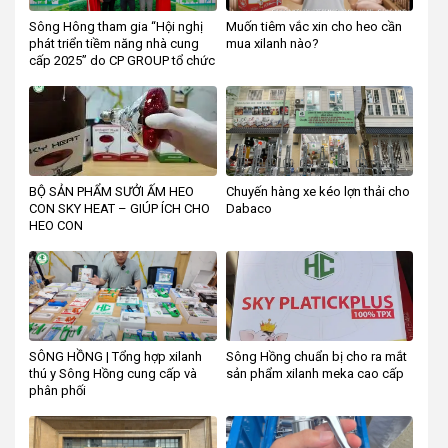
Sông Hông tham gia “Hội nghị
Muốn tiêm vắc xin cho heo cần
phát triển tiềm năng nhà cung
mua xilanh nào?
cấp 2025” do CP GROUP tổ chức
BỘ SẢN PHẨM SƯỞI ẤM HEO
Chuyến hàng xe kéo lợn thải cho
CON SKY HEAT – GIÚP ÍCH CHO
Dabaco
HEO CON
SÔNG HỒNG | Tổng hợp xilanh
Sông Hồng chuẩn bị cho ra mắt
thú y Sông Hồng cung cấp và
sản phẩm xilanh meka cao cấp
phân phối